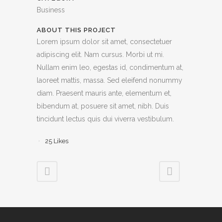
Business
ABOUT THIS PROJECT
Lorem ipsum dolor sit amet, consectetuer
adipiscing elit. Nam cursus. Morbi ut mi.
Nullam enim leo, egestas id, condimentum at,
laoreet mattis, massa. Sed eleifend nonummy
diam. Praesent mauris ante, elementum et,
bibendum at, posuere sit amet, nibh. Duis
tincidunt lectus quis dui viverra vestibulum.
25
Likes