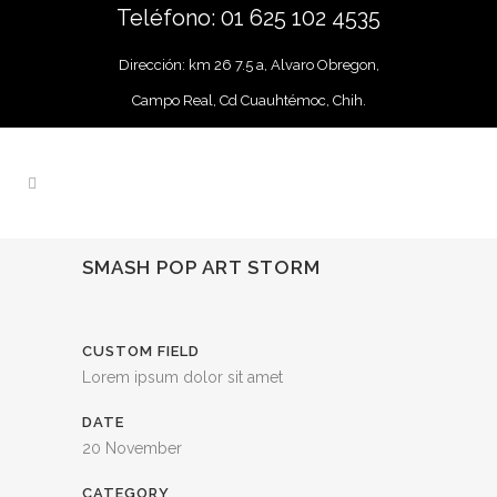
Teléfono: 01 625 102 4535
Dirección: km 26 7.5 a, Alvaro Obregon,
Campo Real, Cd Cuauhtémoc, Chih.
SMASH POP ART STORM
CUSTOM FIELD
Lorem ipsum dolor sit amet
DATE
20 November
CATEGORY