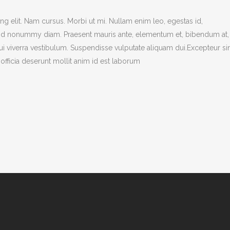
g elit. Nam cursus. Morbi ut mi. Nullam enim leo, egestas id,
end nonummy diam. Praesent mauris ante, elementum et, bibendum at,
dui viverra vestibulum. Suspendisse vulputate aliquam dui.Excepteur si
officia deserunt mollit anim id est laborum