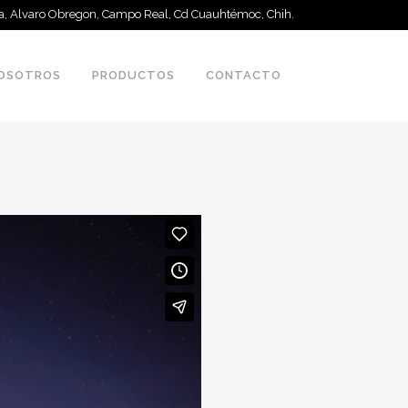
 a, Alvaro Obregon, Campo Real, Cd Cuauhtémoc, Chih.
OSOTROS
PRODUCTOS
CONTACTO