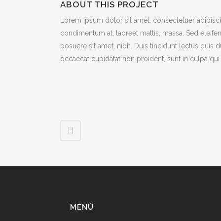
ABOUT THIS PROJECT
Lorem ipsum dolor sit amet, consectetuer adipiscin
condimentum at, laoreet mattis, massa. Sed eleif
posuere sit amet, nibh. Duis tincidunt lectus quis 
occaecat cupidatat non proident, sunt in culpa qui 
MENÚ