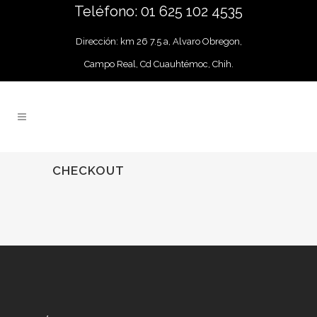
Teléfono: 01 625 102 4535
Dirección: km 26 7.5 a, Alvaro Obregon,
Campo Real, Cd Cuauhtémoc, Chih.
CHECKOUT